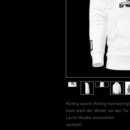
Richtig weich! Richtig hochwertig! 
Zack steht der Winter vor der Tür
Lachs Hoodie anzuziehen.
Jackpot!