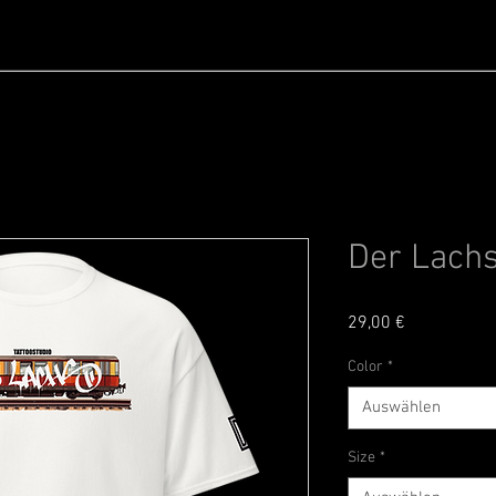
DAS TEAM
DER LADEN
DER SHOP
Der Lachs 
Preis
29,00 €
Color
*
Auswählen
Size
*