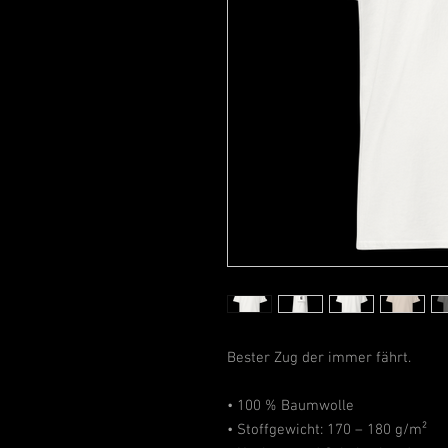
Bester Zug der immer fährt.
• 100 % Baumwolle
• Stoffgewicht: 170 – 180 g/m²