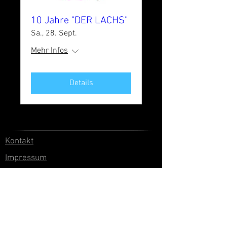
10 Jahre "DER LACHS"
Sa., 28. Sept.
Mehr Infos
Details
Kontakt
Impressum
AGBs
Rücksendung
Sei kein Retourensohn!